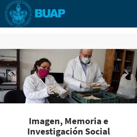
Skip
to
main
content
Previous
Nex
Imagen, Memoria e
Investigación Social