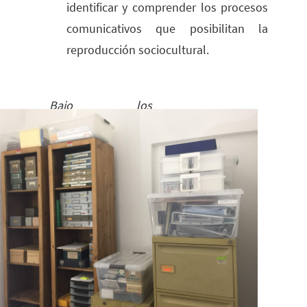
identificar y comprender los procesos
comunicativos que posibilitan la
reproducción sociocultural.
Bajo los
lineamientos de:
UNESCO - Memory
of the World
programme
IOHA -
International Oral
History Association
CEAS - Código de