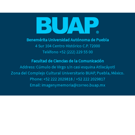
Benemérita Universidad Autónoma de Puebla
4 Sur 104 Centro Histórico C.P. 72000
Teléfono +52 (222) 229 55 00
Facultad de Ciencias de la Comunicación
Address: Cúmulo de Virgo s/n casi esquina Atlixcáyotl
Zona del Complejo Cultural Universitario BUAP, Puebla, México.
Phone: +52 222 2029818 / +52 222 2029817
Email: imagenymemoria@correo.buap.mx